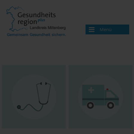
Menü
Aktuelles
Über uns
Handlungsfelder
Gesundheitswegweiser
Ärzte und Therapeuten
Apotheken
Beratungsangebote