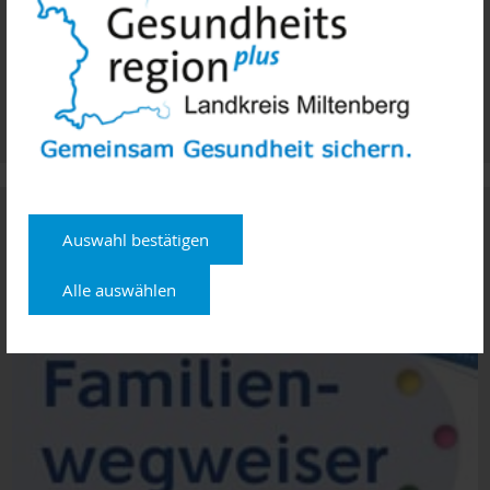
wählen Sie die Nummer des ärztlichen Bereitschaftsdienstes:
116117
Für besorgte Bürgerinnen und Bürger gibt es eine Hotline des
Landesamtes für Gesundheit und Lebensmittelsicherheit, an
die sich diese mit ihren Fragen wenden können:
09131 6808-
5101
Familienwegweiser
Auswahl bestätigen
Alle auswählen