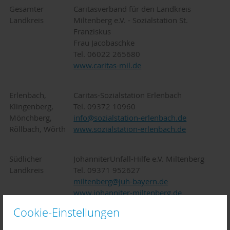
Gesamter
Caritasverband für den Landkreis
Landkreis
Miltenberg e.V. - Sozialstation St.
Franziskus
Frau Jacobaschke
Tel. 06022 265680
www.caritas-mil.de
Erlenbach,
Caritas-Sozialstation Erlenbach
Klingenberg,
Tel. 09372 10960
Mönchberg,
info@sozialstation-erlenbach.de
Röllbach, Wörth
www.sozialstation-erlenbach.de
Südlicher
JohanniterUnfall-Hilfe e.V. Miltenberg
Landkreis
Tel. 09371 952627
miltenberg@juh-bayern.de
www.johanniter-miltenberg.de
Cookie-Einstellungen
Südlicher
St. Elisabethenstift Großheubach