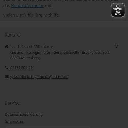
das
Kontaktformular
mit.
Vielen Dank für Ihre Mithilfe!
Kontakt
Landratsamt Miltenberg
Gesundheitsregion plus - Geschäftsstelle - Brückenstraße 2
63897
Miltenberg
09371 501-554
gesundheitsregionplus@lra-mil.de
Service
Datenschutzerklärung
Impressum