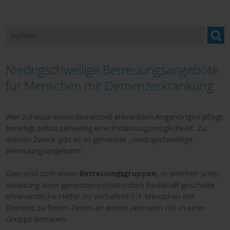
Betreuung & Pflege
Gesundheitsangebote
Hebammen
Niedrigschwellige Betreuungsangebote
Hilfen für Bedürftige
für Menschen mit Demenzerkrankung
Hilfe in Notfällen
Wer zuhause einen dementiell erkrankten Angehörigen pflegt,
Kliniken
benötigt selbst zeitweilig eine Entlastungsmöglichkeit. Zu
diesem Zweck gibt es so genannte „niedrigschwellige
Orthopädiefachhandel
Betreuungsangebote“.
Sanitätshäuser
Dies sind zum einen
Betreuungsgruppen
, in welchen unter
Anleitung einer gerontopsychiatrischen Fachkraft geschulte
Dokumente zum Download
ehrenamtliche Helfer im Verhältnis 1:1 Menschen mit
Demenz zu festen Zeiten an einem zentralen Ort in einer
Hospiz und Palliativversorgung
Gruppe betreuen.