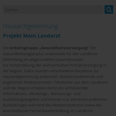
Karriere
Gesundheitsförderung und Prävention
Hausarztgewinnung
Pflege, Palliativ- und Hospizversorgung
Projekt Main.Landarzt
Präventionsschwerpunkt Einsamkeit
Die
Arbeitsgruppe „Gesundheitsversorgung“
der
Gesundheitswegweiser
Gesundheitsregionplus entwickelte für den Landkreis
Miltenberg ein abgerundetes Gesamtkonzept
zur Sicherstellung der wohnortnahen Primärversorgung in
der Region. Dafür wurden verschiedene Bausteine zur
Hausarztgewinnung entwickelt. Medizinstudierende und
angehende Medizinerinnen / Mediziner aus dem Landkreis
und der Region erhalten damit ein umfassendes
Informations-, Beratungs-, Betreuungs- und
Ausbildungsangebot und können u.a. sämtliche praktische
Ausbildungen während des Medizinstudiums sowie die
anschließende Facharztweiterbildung im Landkreis