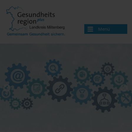
Menü
Aktuelles
Über uns
Handlungsfelder
Gesundheitsversorgung
Main.Landarzt
Hausarztgewinnung
Bereitschaftsdienst