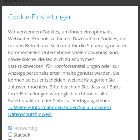
absolvieren.
Die Gründung eines
Weiterbildungsverbundes für
Cookie-Einstellungen
Allgemeinmedizin
ist bereits eine erste Maßnahme gewesen.
Wir verwenden Cookies, um Ihnen ein optimales
Hintergrund / Problem:
Webseiten-Erlebnis zu bieten. Dazu zählen Cookies, die
für den Betrieb der Seite und für die Steuerung unserer
Demographischer Wandel führt perspektivisch zu
kommerziellen Unternehmensziele notwendig sind,
Mehrbedarf an Ärzten
sowie solche, die lediglich zu anonymen
Verlust von 9 Hausärzten ohne Neuniederlassung: erhebl.
Statistikzwecken, für Komforteinstellungen oder zur
Mehrbelastung für die verbliebenen Hausärzte und
Anzeige personalisierter Inhalte genutzt werden. Sie
Hausärztinnen
können selbst entscheiden, welche Kategorien Sie
Hoher Altersdurchschnitt der bestehenden Hausärzte (57
zulassen möchten. Bitte beachten Sie, dass auf Basis
Jahre)
Ihrer Einstellungen womöglich nicht mehr alle
Zentrale Herausforderung: Gewinnung von hausärztlichem
Funktionalitäten der Seite zur Verfügung stehen.
Nachwuchs
→ Weitere Informationen finden Sie in unserem
Datenschutzhinweis.
Zielgruppen:
Notwendig
SchülerInnen, Medizinstudierende (aus der Region), junge
Statistik
Ärztinnen / Ärzte