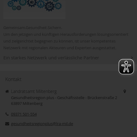
Gemeinsam.Gesundheit.Sichern.
Um den jetzigen und künftigen Herausforderungen lösungsorientiert
und zielgerichtet begegnen zu können, ist unser kompetentes
Netzwerk mit regionalen Akteuren und Experten ausgestattet.
Ein starkes Netzwerk und verlässliche Partner
Kontakt
Landratsamt Miltenberg
Gesundheitsregion plus - Geschäftsstelle - Brückenstraße 2
63897
Miltenberg
09371 501-554
gesundheitsregionplus@lra-mil.de