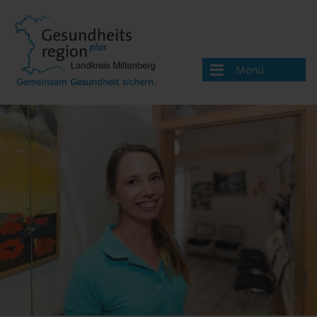
Menü
Aktuelles
Über uns
Handlungsfelder
Gesundheitsversorgung
Main.Landarzt
Hausarztgewinnung
Bereitschaftsdienst