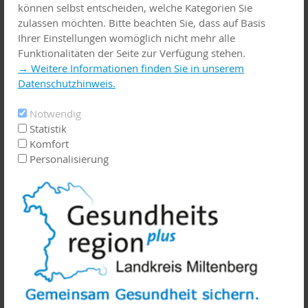
können selbst entscheiden, welche Kategorien Sie
zulassen möchten. Bitte beachten Sie, dass auf Basis
Praxis-/Stellenanzeige schalten
Ihrer Einstellungen womöglich nicht mehr alle
Funktionalitäten der Seite zur Verfügung stehen.
→ Weitere Informationen finden Sie in unserem
Datenschutzhinweis.
Notwendig
Statistik
Komfort
Personalisierung
Sie suchen für Ihre Praxis eine/n Nachfolger/in, Partner/in oder eine/n Arzt/
Ärztin in Anstellung?
Famulatur-/Praktikumsanzeige schalten