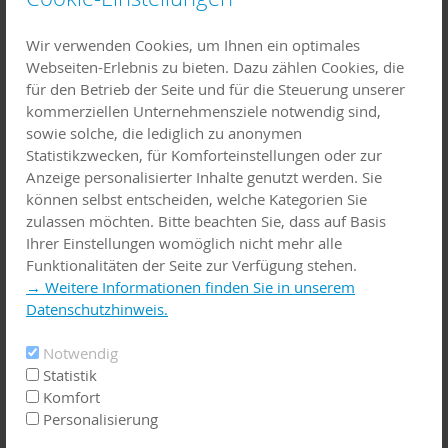
der Bundeszentrale für gesundheitliche Aufklärung und
als Kooperationsverbund mit den kommunalen
Wir verwenden Cookies, um Ihnen ein optimales
Spitzenverbänden und dem Gesunde-Städte-Netzwerk
Webseiten-Erlebnis zu bieten. Dazu zählen Cookies, die
initiiert. Inzwischen gehören ihm deutschlandweit rund
für den Betrieb der Seite und für die Steuerung unserer
80 Partnerkommunen und kommunale
kommerziellen Unternehmensziele notwendig sind,
Gebietskörperschaften an, welche sich für die
sowie solche, die lediglich zu anonymen
gesundheitliche Chancengleichheit ihrer Bürgerinnen und
Statistikzwecken, für Komforteinstellungen oder zur
Bürger besonders einsetzen und engagieren.
Anzeige personalisierter Inhalte genutzt werden. Sie
können selbst entscheiden, welche Kategorien Sie
Der Partnerprozess unterstützt und begleitet die
zulassen möchten. Bitte beachten Sie, dass auf Basis
Teilnehmer beim Auf- und Ausbau von integrierten
Ihrer Einstellungen womöglich nicht mehr alle
kommunalen Strategien zur Gesundheitsförderung,
Funktionalitäten der Seite zur Verfügung stehen.
sogenannten „Präventionsketten“. Dabei stehen sowohl
→ Weitere Informationen finden Sie in unserem
der Austausch untereinander als auch das gemeinsame
Datenschutzhinweis.
Lernen im Fokus der Verbundarbeit.
Notwendig
Weitere Informationen zum Partnerprozess „Gesundheit
Statistik
für alle“ unter
www.gesundheitliche-
Komfort
chancengleichheit.de/partnerprozess
Personalisierung