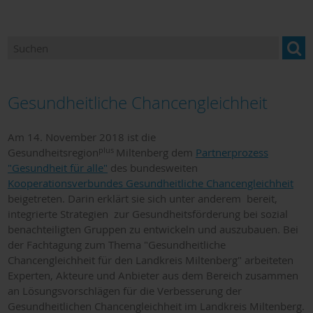
Gesundheit und Migration
Kinder- und Jugendgesundheit
Gesundheitliche Chancengleichheit
Gesundheitliche Chancengleichheit
Pflege, Palliativ- und Hospizversorgung
Am 14. November 2018 ist die
plus
Gesundheitsregion
Miltenberg dem
Partnerprozess
Präventionsschwerpunkt Einsamkeit
"Gesundheit für alle"
des bundesweiten
Kooperationsverbundes Gesundheitliche Chancengleichheit
Gesundheitswegweiser
beigetreten. Darin erklärt sie sich unter anderem bereit,
integrierte Strategien zur Gesundheitsförderung bei sozial
benachteiligten Gruppen zu entwickeln und auszubauen. Bei
der Fachtagung zum Thema "Gesundheitliche
Chancengleichheit für den Landkreis Miltenberg" arbeiteten
Experten, Akteure und Anbieter aus dem Bereich zusammen
an Lösungsvorschlägen für die Verbesserung der
Gesundheitlichen Chancengleichheit im Landkreis Miltenberg.