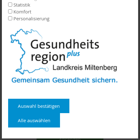
Statistik
Komfort
Personalisierung
E-Mail-Adresse
Telefon
Mit dem Absenden des Kontaktformulars erkläre ich mich
damit einverstanden, dass meine Daten zur Bearbeitung
meines Anliegens verwendet werden. (Weitere Informationen
Auswahl bestätigen
und Widerrufshinweise finden Sie in der
Datenschutzerklärung
.)
Alle auswählen
Absenden