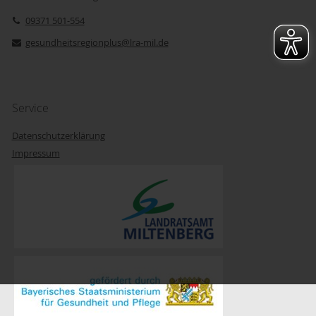
09371 501-554
gesundheitsregionplus@lra-mil.de
Service
Datenschutzerklärung
Impressum