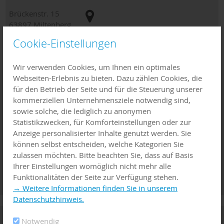
Brückenstr. 15
63897
Miltenberg
Cookie-Einstellungen
09371 66544
Wir verwenden Cookies, um Ihnen ein optimales
Webseiten-Erlebnis zu bieten. Dazu zählen Cookies, die
Coronavirus
für den Betrieb der Seite und für die Steuerung unserer
kommerziellen Unternehmensziele notwendig sind,
Wenn Sie die Sorge haben, sich mit dem Coronavirus infiziert
sowie solche, die lediglich zu anonymen
zu haben, wenden Sie sich telefonisch an Ihren Hausarzt oder
Statistikzwecken, für Komforteinstellungen oder zur
wählen Sie die Nummer des ärztlichen Bereitschaftsdienstes:
Anzeige personalisierter Inhalte genutzt werden. Sie
116117
können selbst entscheiden, welche Kategorien Sie
Für besorgte Bürgerinnen und Bürger gibt es eine Hotline des
zulassen möchten. Bitte beachten Sie, dass auf Basis
Landesamtes für Gesundheit und Lebensmittelsicherheit, an
Ihrer Einstellungen womöglich nicht mehr alle
die sich diese mit ihren Fragen wenden können:
09131 6808-
Funktionalitäten der Seite zur Verfügung stehen.
5101
→ Weitere Informationen finden Sie in unserem
Datenschutzhinweis.
Familienwegweiser
Notwendig