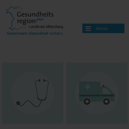
Menü
Aktuelles
Über uns
Handlungsfelder
Gesundheitswegweiser
Ärzte und Therapeuten
Apotheken
Beratungsangebote