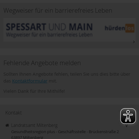
Wegweiser für ein barrierefreies Leben
Fehlende Angebote melden
Sollten Ihnen Angebote fehlen, teilen Sie uns dies bitte über
das
Kontaktformular
mit.
Vielen Dank für Ihre Mithilfe!
Kontakt
Landratsamt Miltenberg
Gesundheitsregion plus - Geschäftsstelle - Brückenstraße 2
63897
Miltenberg