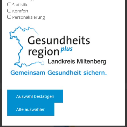
Statistik
Komfort
Personalisierung
Palliativ - Hospiz
Auswahl bestätigen
Alle auswählen