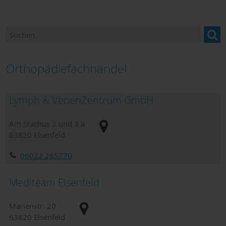
Betreuung & Pflege
Gesundheitsangebote
Hebammen
Orthopädiefachhandel
Hilfen für Bedürftige
Lymph & VenenZentrum GmbH
Hilfe in Notfällen
Am Stachus 2 und 3 a
Kliniken
63820
Elsenfeld
Orthopädiefachhandel
06022 265770
Sanitätshäuser
Mediteam Elsenfeld
Dokumente zum Download
Marienstr. 20
Hospiz und Palliativversorgung
63820
Elsenfeld