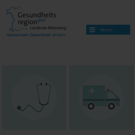
Menü
Aktuelles
Über uns
Handlungsfelder
Gesundheitswegweiser
Ärzte und Therapeuten
Apotheken
Beratungsangebote