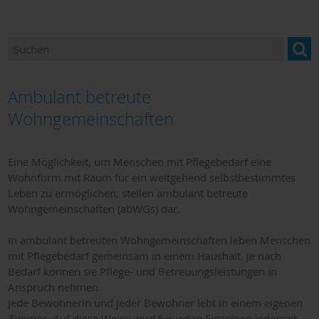
Betreuung & Pflege
Gesundheitsangebote
Hebammen
Ambulant betreute
Hilfen für Bedürftige
Wohngemeinschaften
Hilfe in Notfällen
Eine Möglichkeit, um Menschen mit Pflegebedarf eine
Kliniken
Wohnform mit Raum für ein weitgehend selbstbestimmtes
Leben zu ermöglichen, stellen ambulant betreute
Orthopädiefachhandel
Wohngemeinschaften (abWGs) dar.
Sanitätshäuser
In ambulant betreuten Wohngemeinschaften leben Menschen
mit Pflegebedarf gemeinsam in einem Haushalt. Je nach
Dokumente zum Download
Bedarf können sie Pflege- und Betreuungsleistungen in
Anspruch nehmen.
Jede Bewohnerin und jeder Bewohner lebt in einem eigenen
Hospiz und Palliativversorgung
Zimmer. Auf diese Weise wird für jeden Einzelnen jederzeit