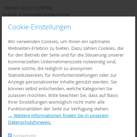
Telefon: 09371 978950
E-Mail: k-hennig@caritas-mil.de
Cookie-Einstellungen
Ambulant betreute Intensiv-Pflege-
Wir verwenden Cookies, um Ihnen ein optimales
Webseiten-Erlebnis zu bieten. Dazu zählen Cookies, die
Wohngemeinschaften für Erwachsene:
für den Betrieb der Seite und für die Steuerung unserer
kommerziellen Unternehmensziele notwendig sind,
Intensiv-Pflege-Wohngemeinschaft Lichtblick
sowie solche, die lediglich zu anonymen
63906 Erlenbach am Main
Statistikzwecken, für Komforteinstellungen oder zur
Anzeige personalisierter Inhalte genutzt werden. Sie
Kontakt: Vertretung des Gremiums der Selbstbestimmung
können selbst entscheiden, welche Kategorien Sie
Ansprechperson: Frau Zuhal Bülbül
zulassen möchten. Bitte beachten Sie, dass auf Basis
Telefonnummer: 0162 333 2941
Ihrer Einstellungen womöglich nicht mehr alle
Funktionalitäten der Seite zur Verfügung stehen.
→ Weitere Informationen finden Sie in unserem
VitaVivet UG - Intensivpflege Wohngemeinschaft
Datenschutzhinweis.
Viktoria Janke
Breitendieler Straße 41
Notwendig