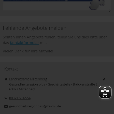
Fehlende Angebote melden
Sollten Ihnen Angebote fehlen, teilen Sie uns dies bitte über
das
Kontaktformular
mit.
Vielen Dank für Ihre Mithilfe!
Kontakt
Landratsamt Miltenberg
Gesundheitsregion plus - Geschäftsstelle - Brückenstraße 2
63897
Miltenberg
09371 501-554
gesundheitsregionplus@lra-mil.de