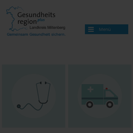
Menü
Aktuelles
Über uns
Handlungsfelder
Gesundheitswegweiser
Ärzte und Therapeuten
Apotheken
Beratungsangebote