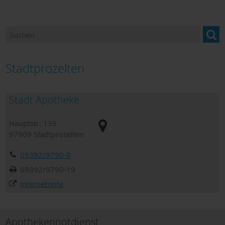
Betreuung & Pflege
Gesundheitsangebote
Hebammen
Stadtprozelten
Hilfen für Bedürftige
Stadt Apotheke
Hilfe in Notfällen
Hauptstr. 139
Kliniken
97909
Stadtprozelten
Orthopädiefachhandel
09392/9790-0
Sanitätshäuser
09392/9790-19
Internetseite
Dokumente zum Download
Hospiz und Palliativversorgung
Apothekennotdienst