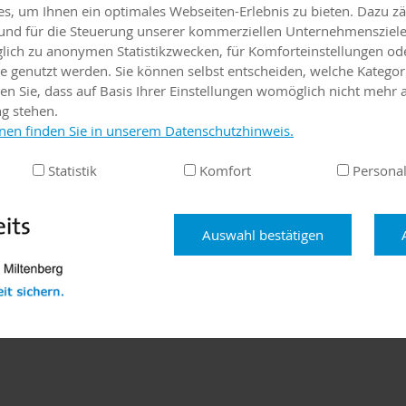
, um Ihnen ein optimales Webseiten-Erlebnis zu bieten. Dazu zäh
eke
e und für die Steuerung unserer kommerziellen Unternehmensziele
iglich zu anonymen Statistikzwecken, für Komforteinstellungen od
25
lte genutzt werden. Sie können selbst entscheiden, welche Kategor
rg
en Sie, dass auf Basis Ihrer Einstellungen womöglich nicht mehr a
ng stehen.
nen finden Sie in unserem Datenschutzhinweis.
eke
Statistik
Komfort
Personal
aße 26
rg
Auswahl bestätigen
800