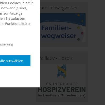
len Cookies, die für
Familienwegweiser
 notwendig sind,
er zur Anzeige
ien Sie zulassen
lle Funktionalitäten
isierung
Palliativ - Hospiz
Alle auswählen