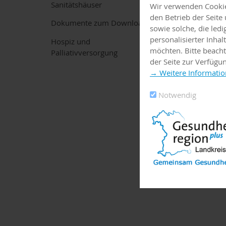
Sanitätshäuser
Wir verwenden Cookies
Nord-Apoth
den Betrieb der Seit
Dokumente zum Download
sowie solche, die led
Brückenstraße 
personalisierter Inha
Hospiz und
63897
Miltenbe
möchten. Bitte beacht
Palliativversorgung
09371/3130
der Seite zur Verfügu
→ Weitere Informatio
Park Apoth
Notwendig
Bürgstädter Str
63897
Miltenbe
09371 9895