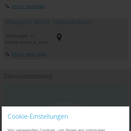
09372 9969848
Mikolajetz Nicole, Heilpraktikerin
Siedlungstr. 11
63939
Wörth a. Main
09372 949 3348
Zahnarztnotdienst
Cookie-Einstellungen
Wir verwenden Cookies, um Ihnen ein optimales