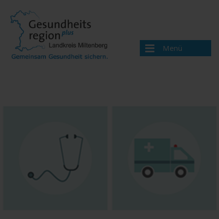
Menü
Aktuelles
Über uns
Handlungsfelder
Gesundheitswegweiser
Ärzte und Therapeuten
Apotheken
Beratungsangebote