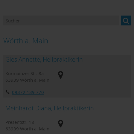
Betreuung & Pflege
Gesundheitsangebote
Hebammen
Wörth a. Main
Hilfen für Bedürftige
Gies Annette, Heilpraktikerin
Hilfe in Notfällen
Kurmainzer Str. 8a
Kliniken
63939
Wörth a. Main
Orthopädiefachhandel
09372 139 770
Sanitätshäuser
Meinhardt Diana, Heilpraktikerin
Dokumente zum Download
Presentstr. 18
Hospiz und Palliativversorgung
63939
Wörth a. Main