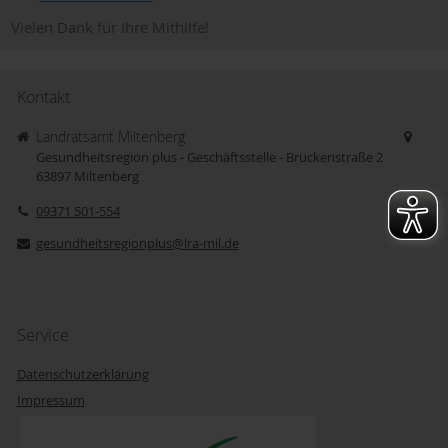
Vielen Dank für Ihre Mithilfe!
Kontakt
Landratsamt Miltenberg
Gesundheitsregion plus - Geschäftsstelle - Brückenstraße 2
63897
Miltenberg
09371 501-554
gesundheitsregionplus@lra-mil.de
Service
Datenschutzerklärung
Impressum