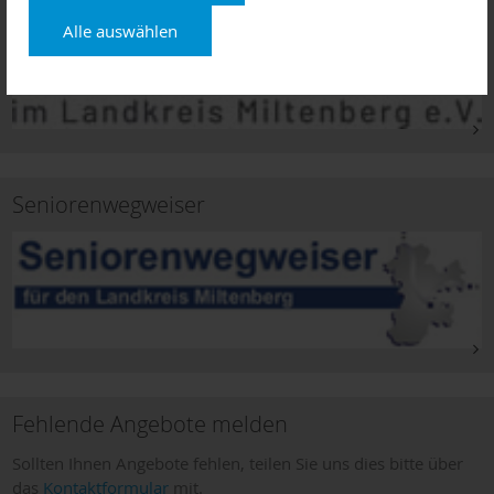
Alle auswählen
Seniorenwegweiser
Fehlende Angebote melden
Sollten Ihnen Angebote fehlen, teilen Sie uns dies bitte über
das
Kontaktformular
mit.