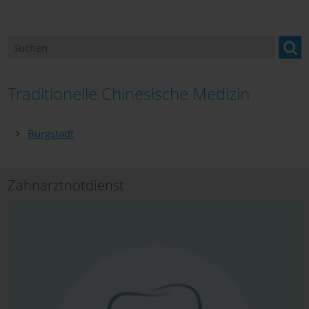
Betreuung & Pflege
Gesundheitsangebote
Hebammen
Traditionelle Chinesische Medizin
Hilfen für Bedürftige
Bürgstadt
Hilfe in Notfällen
Kliniken
Zahnarztnotdienst
Orthopädiefachhandel
Sanitätshäuser
Dokumente zum Download
Hospiz und Palliativversorgung