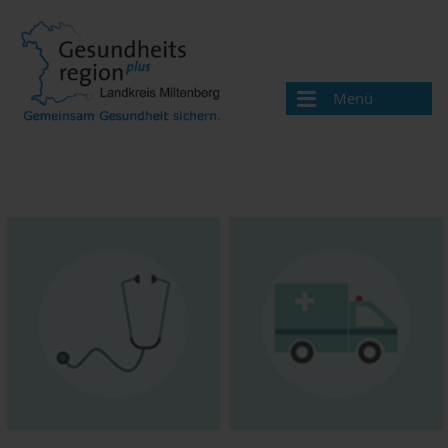
Menü
Aktuelles
Über uns
Handlungsfelder
Gesundheitswegweiser
Ärzte und Therapeuten
Apotheken
Beratungsangebote