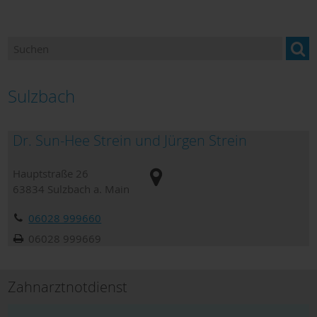
Betreuung & Pflege
Gesundheitsangebote
Hebammen
Sulzbach
Hilfen für Bedürftige
Dr. Sun-Hee Strein und Jürgen Strein
Hilfe in Notfällen
Hauptstraße 26
Kliniken
63834
Sulzbach a. Main
Orthopädiefachhandel
06028 999660
Sanitätshäuser
06028 999669
Dokumente zum Download
Zahnarztnotdienst
Hospiz und Palliativversorgung