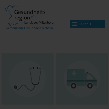
Menü
Aktuelles
Über uns
Handlungsfelder
Gesundheitswegweiser
Ärzte und Therapeuten
Apotheken
Beratungsangebote