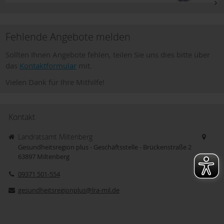
Fehlende Angebote melden
Sollten Ihnen Angebote fehlen, teilen Sie uns dies bitte über
das
Kontaktformular
mit.
Vielen Dank für Ihre Mithilfe!
Kontakt
Landratsamt Miltenberg
Gesundheitsregion plus - Geschäftsstelle - Brückenstraße 2
63897
Miltenberg
09371 501-554
gesundheitsregionplus@lra-mil.de