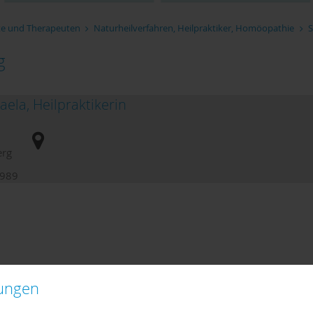
te und Therapeuten
Naturheilverfahren, Heilpraktiker, Homöopathie
g
ela, Heilpraktikerin
erg
5989
lungen