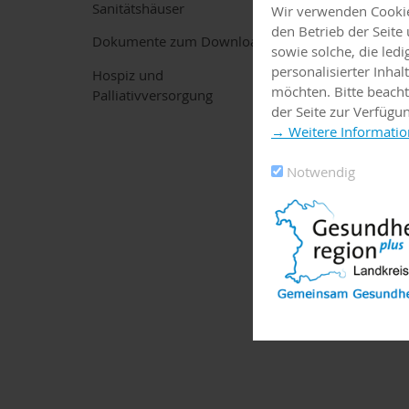
Sanitätshäuser
Wir verwenden Cookies
den Betrieb der Seit
Dokumente zum Download
sowie solche, die led
personalisierter Inha
Hospiz und
möchten. Bitte beacht
Palliativversorgung
der Seite zur Verfügu
→ Weitere Informatio
Notwendig