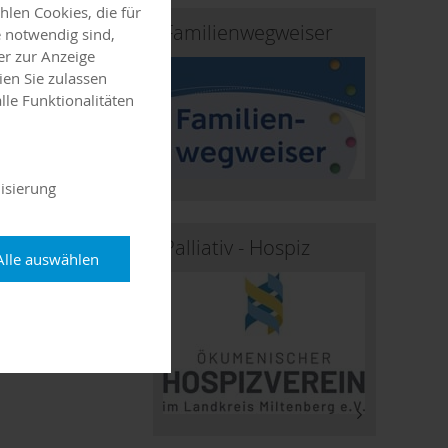
len Cookies, die für
Familienwegweiser
 notwendig sind,
er zur Anzeige
ien Sie zulassen
lle Funktionalitäten
isierung
Palliativ - Hospiz
Alle auswählen