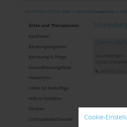
Sie befinden sich hier:
Start
Gesundheitswegweiser
Ärz
Schneeber
Ärzte und Therapeuten
Apotheken
Grimm Micha
Beratungsangebote
Roscheklinge 6
Betreuung & Pflege
63936
Schneeb
Gesundheitsangebote
09373 206 
Hebammen
Hilfen für Bedürftige
Hilfe in Notfällen
Kliniken
Cookie-Einstel
Orthopädiefachhandel