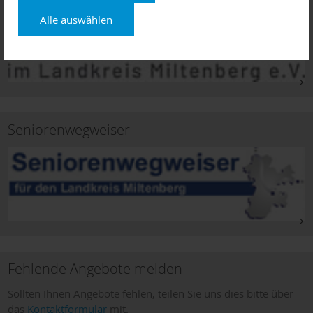
Alle auswählen
Seniorenwegweiser
Fehlende Angebote melden
Sollten Ihnen Angebote fehlen, teilen Sie uns dies bitte über
das
Kontaktformular
mit.