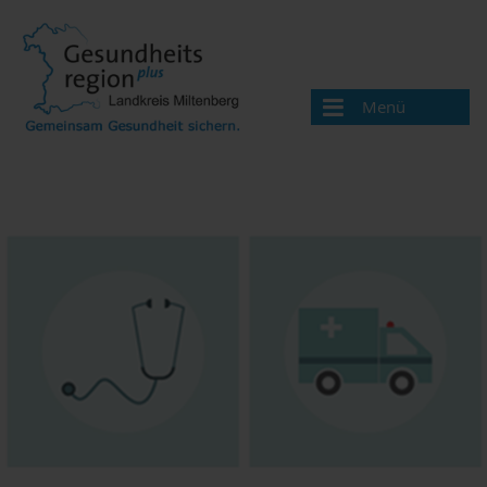
Menü
Aktuelles
Über uns
Handlungsfelder
Gesundheitswegweiser
Ärzte und Therapeuten
Apotheken
Beratungsangebote