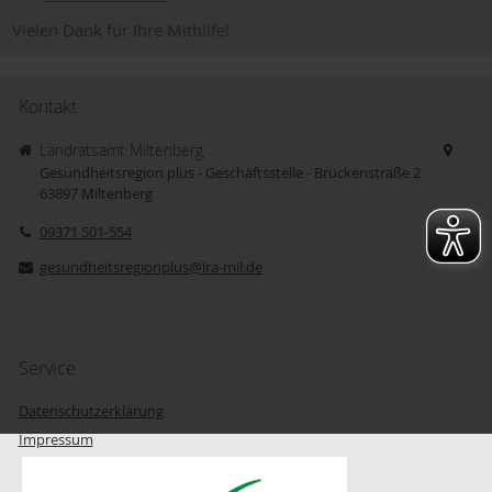
Vielen Dank für Ihre Mithilfe!
Kontakt
Landratsamt Miltenberg
Gesundheitsregion plus - Geschäftsstelle - Brückenstraße 2
63897
Miltenberg
09371 501-554
gesundheitsregionplus@lra-mil.de
Service
Datenschutzerklärung
Impressum