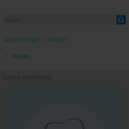
Betreuung & Pflege
Gesundheitsangebote
Hebammen
Nephrologie; Dialyse
Hilfen für Bedürftige
Elsenfeld
Hilfe in Notfällen
Kliniken
Zahnarztnotdienst
Orthopädiefachhandel
Sanitätshäuser
Dokumente zum Download
Hospiz und Palliativversorgung