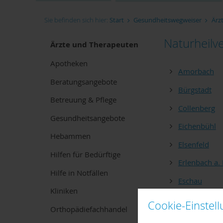
Sie befinden sich hier:
Start
Gesundheitswegweiser
Ärz
Naturheilv
Ärzte und Therapeuten
Apotheken
Amorbach
Beratungsangebote
Bürgstadt
Betreuung & Pflege
Collenberg
Gesundheitsangebote
Eichenbühl
Hebammen
Elsenfeld
Hilfen für Bedürftige
Erlenbach a.
Hilfe in Notfällen
Eschau
Kliniken
Faulbach
Cookie-Einstel
Orthopädiefachhandel
Großheubac