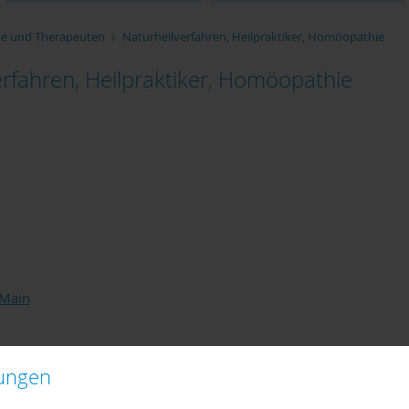
te und Therapeuten
Naturheilverfahren, Heilpraktiker, Homöopathie
erfahren, Heilpraktiker, Homöopathie
 Main
lungen
h