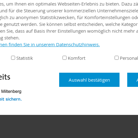
, um Ihnen ein optimales Webseiten-Erlebnis zu bieten. Dazu zäh
t
e und für die Steuerung unserer kommerziellen Unternehmensziele
iglich zu anonymen Statistikzwecken, für Komforteinstellungen od
lte genutzt werden. Sie können selbst entscheiden, welche Kategor
en Sie, dass auf Basis Ihrer Einstellungen womöglich nicht mehr a
ng stehen.
h
nen finden Sie in unserem Datenschutzhinweis.
t
Statistik
Komfort
Personal
Auswahl bestätigen