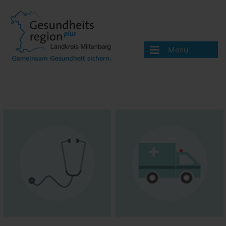
Menü
Aktuelles
Über uns
Handlungsfelder
Gesundheitswegweiser
Ärzte und Therapeuten
Apotheken
Beratungsangebote