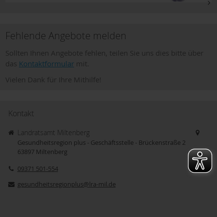
Fehlende Angebote melden
Sollten Ihnen Angebote fehlen, teilen Sie uns dies bitte über
das
Kontaktformular
mit.
Vielen Dank für Ihre Mithilfe!
Kontakt
Landratsamt Miltenberg
Gesundheitsregion plus - Geschäftsstelle - Brückenstraße 2
63897
Miltenberg
09371 501-554
gesundheitsregionplus@lra-mil.de