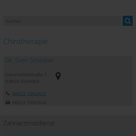
Betreuung & Pflege
Gesundheitsangebote
Hebammen
Chirotherapie
Hilfen für Bedürftige
Dr. Sven Scheiber
Hilfe in Notfällen
Dammsfeldstraße 7
Kliniken
63820
Elsenfeld
Orthopädiefachhandel
06022 7092625
Sanitätshäuser
06022 7092624
Dokumente zum Download
Zahnarztnotdienst
Hospiz und Palliativversorgung