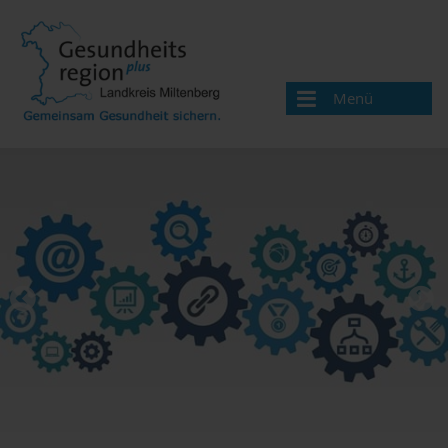
Menü
Aktuelles
News
Veranstaltungen
Über uns
Handlungsfelder
Gesundheitswegweiser