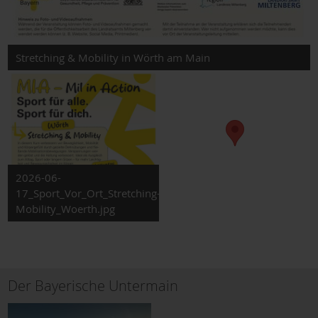
Stretching & Mobility in Wörth am Main
2026-06-
17_Sport_Vor_Ort_Stretching-
Mobility_Woerth.jpg
Der Bayerische Untermain