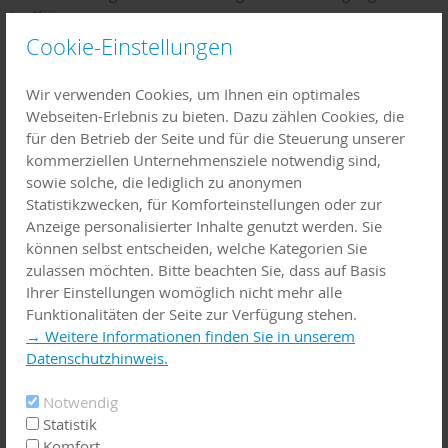
im Körper.
Cookie-Einstellungen
Das Angebot richtet sich an alle Altersgruppen sowie sowohl
an Einsteigerinnen und Einsteiger als auch an Geübte.
Wir verwenden Cookies, um Ihnen ein optimales
Webseiten-Erlebnis zu bieten. Dazu zählen Cookies, die
Die Termine finden vom 07.07.2026 bis 11.08.2026 jeweils
für den Betrieb der Seite und für die Steuerung unserer
dienstags von 19:00 bis 20:00 Uhr statt. Treffpunkt ist der
kommerziellen Unternehmensziele notwendig sind,
Alte Sportplatz am Jugendtreff, 63939 Wörth am Main.
sowie solche, die lediglich zu anonymen
Statistikzwecken, für Komforteinstellungen oder zur
Geleitet wird der Kurs von Monika Markert, Übungsleiterin im
Anzeige personalisierter Inhalte genutzt werden. Sie
Bereich Sport in der Prävention.
können selbst entscheiden, welche Kategorien Sie
zulassen möchten. Bitte beachten Sie, dass auf Basis
Die Teilnahme ist kostenfrei und ohne Anmeldung möglich –
Ihrer Einstellungen womöglich nicht mehr alle
einfach vorbeikommen und mitmachen. Benötigt wird
Funktionalitäten der Seite zur Verfügung stehen.
lediglich eine Sportmatte.
→ Weitere Informationen finden Sie in unserem
Datenschutzhinweis.
Notwendig
Statistik
Komfort