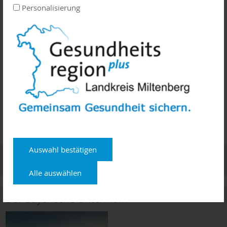
Thema beantworten.
Personalisierung
Zusätzlich wird Frau
Tamara Caps
von der
Selbsthilfegruppe Endometriose Aschaffenburg-
Miltenberg
vor Ort sein und über Unterstützungsangebote
informieren.
Anmeldung
Aktuelle Infos Gesundheitsregion plus
Auswahl bestätigen
TOP Termine
Alle auswählen
Der Bayerische Untermain