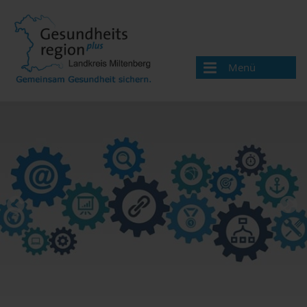
Menü
Aktuelles
News
Veranstaltungen
Über uns
Handlungsfelder
Gesundheitswegweiser