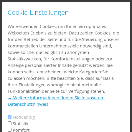
Cookie-Einstellungen
Doch was ist Endometriose eigentlich?
Bei dieser Erkrankung bildet sich
gebärmutterschleimhautähnliches Gewebe außerhalb der
Wir verwenden Cookies, um Ihnen ein optimales
Gebärmutter – sogenannte Endometriose-Herde. Diese
Webseiten-Erlebnis zu bieten. Dazu zählen Cookies, die
können im Bauchraum wachsen und zu einer Reihe
für den Betrieb der Seite und für die Steuerung unserer
unangenehmer Symptome führen.
kommerziellen Unternehmensziele notwendig sind,
sowie solche, die lediglich zu anonymen
Das Hauptsymptom sind starke Unterleibsschmerzen, die
Statistikzwecken, für Komforteinstellungen oder zur
häufig mit der Regelblutung auftreten, aber auch während
Anzeige personalisierter Inhalte genutzt werden. Sie
oder nach dem Geschlechtsverkehr vorkommen können. Die
können selbst entscheiden, welche Kategorien Sie
Schmerzen variieren in ihrer Intensität und gehen nicht selten
zulassen möchten. Bitte beachten Sie, dass auf Basis
mit Erbrechen oder Durchfall einher.
Ihrer Einstellungen womöglich nicht mehr alle
Funktionalitäten der Seite zur Verfügung stehen.
Um mehr über die Erkrankung, ihre Diagnose und
→ Weitere Informationen finden Sie in unserem
Behandlungsmöglichkeiten zu erfahren, lädt Herr
Georgi
Datenschutzhinweis.
Popivanov
, Chefarzt der Gynäkologie und Geburtshilfe der
Helios Klinik Erlenbach
am Main, am
10. März 2025
zu
Notwendig
einem Infoabend ein. Er wird Ihnen moderne Diagnose- und
Statistik
Therapiemöglichkeiten vorstellen und Ihre Fragen zum
Komfort