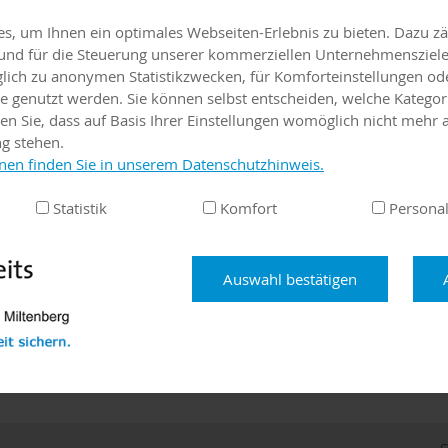
, um Ihnen ein optimales Webseiten-Erlebnis zu bieten. Dazu zäh
itsversorgung
Karriere
Praxis-/Stellenbörse
e und für die Steuerung unserer kommerziellen Unternehmensziele
iglich zu anonymen Statistikzwecken, für Komforteinstellungen od
lte genutzt werden. Sie können selbst entscheiden, welche Kategor
en Sie, dass auf Basis Ihrer Einstellungen womöglich nicht mehr a
ng stehen.
nen finden Sie in unserem Datenschutzhinweis.
ür neues hausärztliches MVZ
Statistik
Komfort
Personal
nuar 2026 eröffnet im Zentrum von Mömlingen ein neues, moder
) – ein bedeutender Meilenstein für die hausärztliche Versorgu
wir eine engagierte Fachärztin oder einen engagierten Facharzt f
Auswahl bestätigen
Innere Medizin, die/der gemeinsam mit uns den Aufbau dieses r
lten möchte.